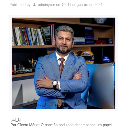
Published by
adminycar
on
11 de janeiro de 2024
[ad_1]
Por Cícero Mário* O papelão ondulado desempenha um papel